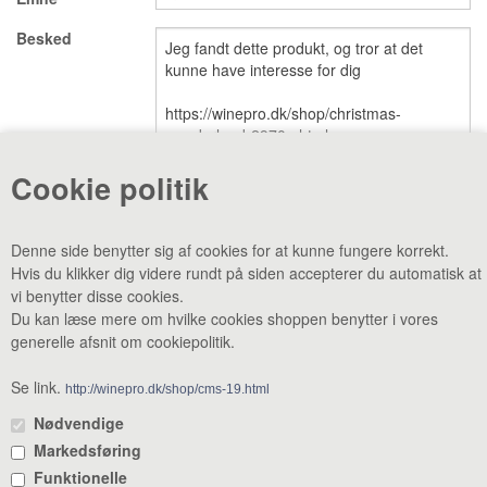
Besked
VINE MED AWARDS
VIS KURV (0,00 DKK)
PRISLISTE
GAVEKORT
Cookie politik
VILKÅR
NYHED
Denne side benytter sig af cookies for at kunne fungere korrekt.
Hvis du klikker dig videre rundt på siden accepterer du automatisk at
NYHEDSBREV
SMAGEBAR
vi benytter disse cookies.
Du kan læse mere om hvilke cookies shoppen benytter i vores
TILBUD
KONTAKT
generelle afsnit om cookiepolitik.
CVR: 38969188 •
Lager & smagebar: Danstrupvej 27 F 3480
Fredensborg •
Administration: Danstrupvej 27 R 3480 Fredensborg •
Se link.
http://winepro.dk/shop/cms-19.html
+45 80 20 20 25
•
mail@winepro.dk
Nødvendige
Markedsføring
Åbningstider: Kontor & varelevering 8 - 16 • Smagebaren 14 - 16
Funktionelle