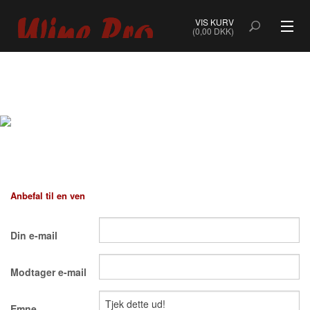
VIS KURV
(0,00 DKK)
ALLE VINE
BOBLER
ROSÉ
HVIDVIN
Anbefal til en ven
RØDVIN
Din e-mail
DESSERTVIN & PORTVIN
Modtager e-mail
NATURVIN & ORANGEVIN
ØKOLOGISK VIN
Emne