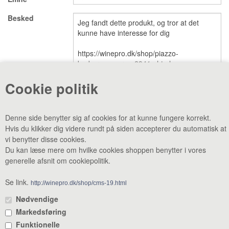
Besked
VINE MED AWARDS
VIS KURV (0,00 DKK)
PRISLISTE
GAVEKORT
Cookie politik
VILKÅR
NYHED
Denne side benytter sig af cookies for at kunne fungere korrekt.
Hvis du klikker dig videre rundt på siden accepterer du automatisk at
NYHEDSBREV
SMAGEBAR
vi benytter disse cookies.
Du kan læse mere om hvilke cookies shoppen benytter i vores
TILBUD
KONTAKT
generelle afsnit om cookiepolitik.
CVR: 38969188 •
Lager & smagebar: Danstrupvej 27 F 3480
Fredensborg •
Administration: Danstrupvej 27 R 3480 Fredensborg •
Se link.
http://winepro.dk/shop/cms-19.html
+45 80 20 20 25
•
mail@winepro.dk
Nødvendige
Markedsføring
Åbningstider: Kontor & varelevering 8 - 16 • Smagebaren 14 - 16
Funktionelle