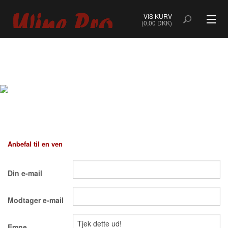
VIS KURV
(0,00 DKK)
ALLE VINE
BOBLER
ROSÉ
HVIDVIN
Anbefal til en ven
RØDVIN
Din e-mail
DESSERTVIN & PORTVIN
Modtager e-mail
NATURVIN & ORANGEVIN
ØKOLOGISK VIN
Emne