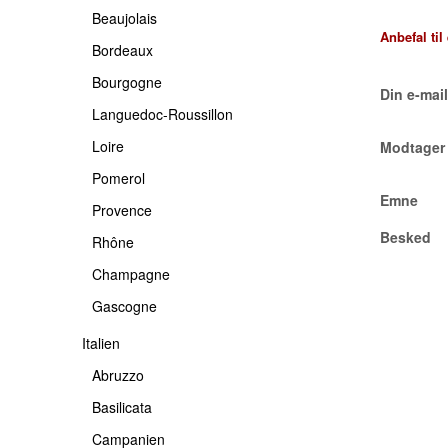
Beaujolais
-USA
PROVENCE
PIEMONTE
Anbefal til
Bordeaux
RHÔNE
PUGLIA
Bourgogne
Din e-mail
CHAMPAGNE
SARDINIEN
Languedoc-Roussillon
GASCOGNE
SICILIA
Loire
Modtager 
TOSCANA
Pomerol
Emne
TRENTINO
Provence
Besked
VENETO
Rhône
Champagne
ETNA
Gascogne
Italien
Abruzzo
Basilicata
Campanien