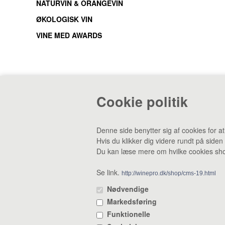
NATURVIN & ORANGEVIN
ØKOLOGISK VIN
VINE MED AWARDS
Cookie politik
CVR: 38969188 •
Lager & smagebar: Danstrupv
Denne side benytter sig af cookies for a
Hvis du klikker dig videre rundt på siden
Du kan læse mere om hvilke cookies shop
Se link.
http://winepro.dk/shop/cms-19.html
Nødvendige
Markedsføring
Funktionelle