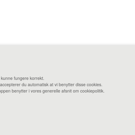
ej 27 F 3480 Fredensborg •
Administration: Danstrupvej 27 R 3480 F
t kunne fungere korrekt.
 accepterer du automatisk at vi benytter disse cookies.
Åbningstider: Kontor & varelevering 8 - 16 • Smagebaren 14 - 16
pen benytter i vores generelle afsnit om cookiepolitik.