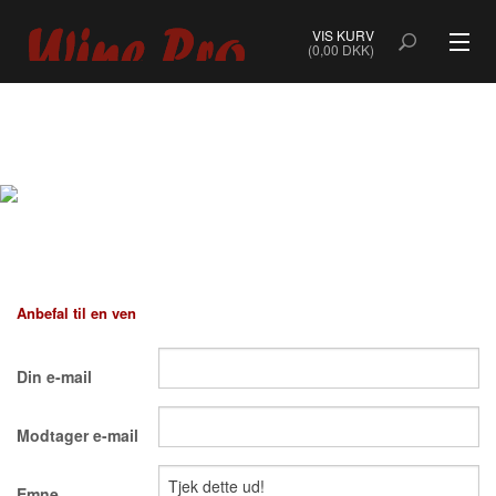
VIS KURV
(0,00 DKK)
ALLE VINE
BOBLER
ROSÉ
HVIDVIN
Anbefal til en ven
RØDVIN
Din e-mail
DESSERTVIN & PORTVIN
Modtager e-mail
NATURVIN & ORANGEVIN
ØKOLOGISK VIN
Emne