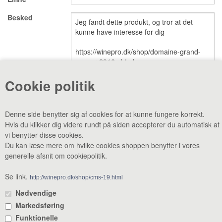
Besked
VINE MED AWARDS
VIS KURV (0,00 DKK)
PRISLISTE
GAVEKORT
Cookie politik
VILKÅR
NYHED
Denne side benytter sig af cookies for at kunne fungere korrekt.
Hvis du klikker dig videre rundt på siden accepterer du automatisk at
NYHEDSBREV
SMAGEBAR
vi benytter disse cookies.
Du kan læse mere om hvilke cookies shoppen benytter i vores
TILBUD
KONTAKT
generelle afsnit om cookiepolitik.
CVR: 38969188 •
Lager & smagebar: Danstrupvej 27 F 3480
Fredensborg •
Administration: Danstrupvej 27 R 3480 Fredensborg •
Se link.
http://winepro.dk/shop/cms-19.html
+45 80 20 20 25
•
mail@winepro.dk
Nødvendige
Markedsføring
Åbningstider: Kontor & varelevering 8 - 16 • Smagebaren 14 - 16
Funktionelle