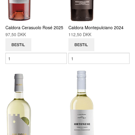
VINE MED AWARDS
VIS KURV (0,00 DKK)
Caldora Cerasuolo Rosé 2025
Caldora Montepulciano 2024
97,50 DKK
112,50 DKK
PRISLISTE
GAVEKORT
VILKÅR
NYHED
NYHEDSBREV
SMAGEBAR
TILBUD
KONTAKT