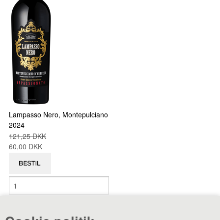
Lampasso Nero, Montepulciano
2024
121,25 DKK
60,00 DKK
Antal varer: 11
Vis uden moms
Anbefal
Print