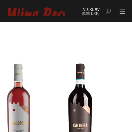
VIS KURV
(0,00 DKK)
ALLE VINE
BOBLER
ROSÉ
HVIDVIN
RØDVIN
DESSERTVIN & PORTVIN
NATURVIN & ORANGEVIN
ØKOLOGISK VIN