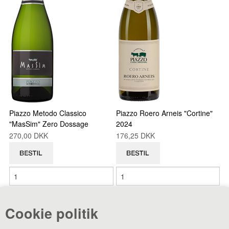
Piazzo Metodo Classico
Piazzo Roero Arneis "Cortine"
"MasSim" Zero Dossage
2024
270,00 DKK
176,25 DKK
Antal varer: 50
Vis uden moms
Anbefal
Print
Cookie politik