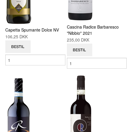
VINE MED AWARDS
VIS KURV (0,00 DKK)
Cascina Radice Barbaresco
Capetta Spumante Dolce NV
"Nibbio" 2021
106,25 DKK
235,00 DKK
PRISLISTE
GAVEKORT
VILKÅR
NYHED
NYHEDSBREV
SMAGEBAR
TILBUD
KONTAKT