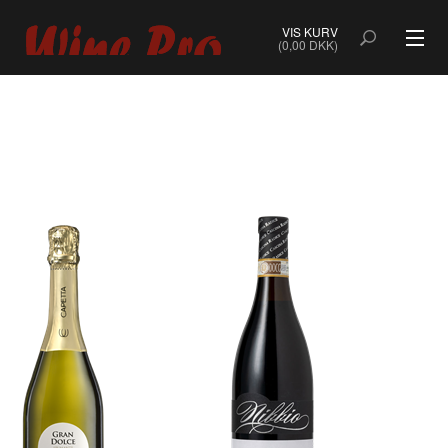
VIS KURV
(0,00 DKK)
ALLE VINE
BOBLER
ROSÉ
HVIDVIN
RØDVIN
DESSERTVIN & PORTVIN
NATURVIN & ORANGEVIN
ØKOLOGISK VIN