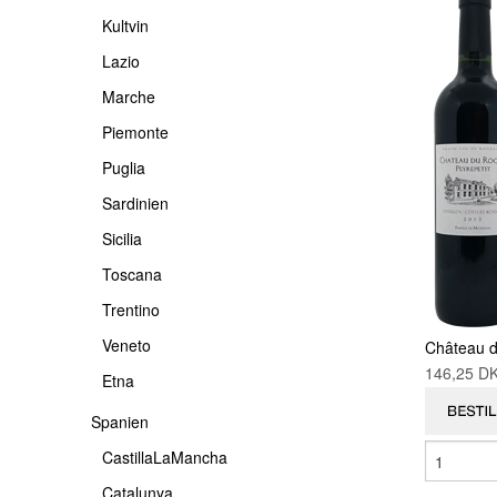
Kultvin
Lazio
Marche
Piemonte
Puglia
Sardinien
Sicilia
Toscana
Trentino
Veneto
Château d
146,25 
Etna
Spanien
CastillaLaMancha
Catalunya