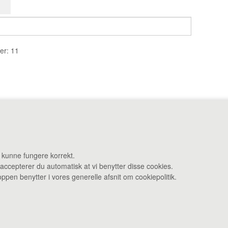
er: 11
ej 27 F 3480 Fredensborg •
Administration: Danstrupvej 27 R 3480 F
t kunne fungere korrekt.
 accepterer du automatisk at vi benytter disse cookies.
Åbningstider: Kontor & varelevering 8 - 16 • Smagebaren 14 - 16
pen benytter i vores generelle afsnit om cookiepolitik.