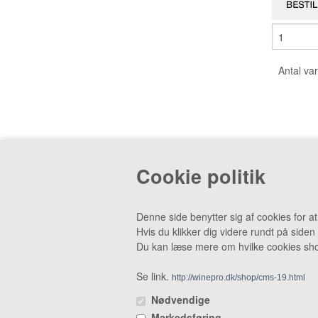
Antal var
Cookie politik
CVR: 38969188 •
Lager & smagebar: Danstrupv
Denne side benytter sig af cookies for a
Hvis du klikker dig videre rundt på siden
Du kan læse mere om hvilke cookies shop
Se link.
http://winepro.dk/shop/cms-19.html
Nødvendige
Markedsføring