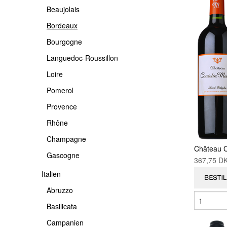
Beaujolais
-USA
PROVENCE
PIEMONTE
Bordeaux
RHÔNE
PUGLIA
Bourgogne
CHAMPAGNE
SARDINIEN
Languedoc-Roussillon
GASCOGNE
SICILIA
Loire
TOSCANA
Pomerol
TRENTINO
Provence
VENETO
Rhône
Champagne
ETNA
Château C
Gascogne
367,75 
Italien
Abruzzo
Basilicata
Campanien