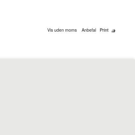
Vis uden moms
Anbefal
Print
redensborg •
+45 80 20 20 25
•
mail@winepro.dk