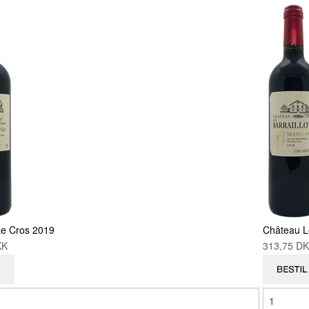
e Cros 2019
Château Le
DKK
313,75 D