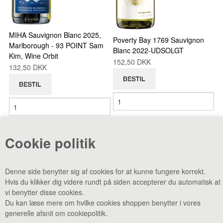
VINE MED AWARDS
MIHA Sauvignon Blanc 2025,
Poverty Bay 1769 Sauvignon
VIS KURV (0,00 DKK)
Marlborough - 93 POINT Sam
Blanc 2022-UDSOLGT
Kim, Wine Orbit
152,50 DKK
132,50 DKK
PRISLISTE
GAVEKORT
VILKÅR
NYHED
NYHEDSBREV
SMAGEBAR
Antal varer: 2
Vis uden moms
Anbefal
Print
Cookie politik
TILBUD
KONTAKT
Denne side benytter sig af cookies for at kunne fungere korrekt.
Hvis du klikker dig videre rundt på siden accepterer du automatisk at
vi benytter disse cookies.
Du kan læse mere om hvilke cookies shoppen benytter i vores
generelle afsnit om cookiepolitik.
CVR: 38969188 •
Lager & smagebar: Danstrupvej 27 F 3480