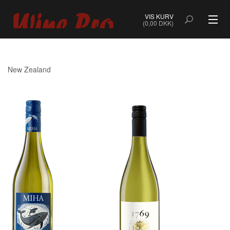
VIS KURV
(0,00 DKK)
ALLE VINE
New Zealand
BOBLER
ROSÉ
HVIDVIN
RØDVIN
DESSERTVIN & PORTVIN
NATURVIN & ORANGEVIN
ØKOLOGISK VIN