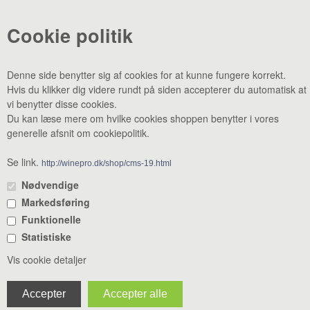
«-Tilbage
Anbefal
Vis uden moms
Cookie politik
Denne side benytter sig af cookies for at kunne fungere korrekt.
Hvis du klikker dig videre rundt på siden accepterer du automatisk at
vi benytter disse cookies.
Du kan læse mere om hvilke cookies shoppen benytter i vores
generelle afsnit om cookiepolitik.
CVR: 38969188 •
Lager & smagebar: Danstrupvej 27 F 3480
Fredensborg •
Administration: Danstrupvej 27 R 3480 Fredensborg •
Se link.
http://winepro.dk/shop/cms-19.html
+45 80 20 20 25
•
mail@winepro.dk
Nødvendige
Markedsføring
Åbningstider: Kontor & varelevering 8 - 16 • Smagebaren 14 - 16
Funktionelle
Statistiske
Vis cookie detaljer