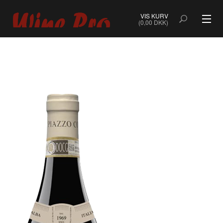
VIS KURV
(0,00 DKK)
ALLE VINE
BOBLER
ROSÉ
HVIDVIN
RØDVIN
DESSERTVIN & PORTVIN
NATURVIN & ORANGEVIN
ØKOLOGISK VIN