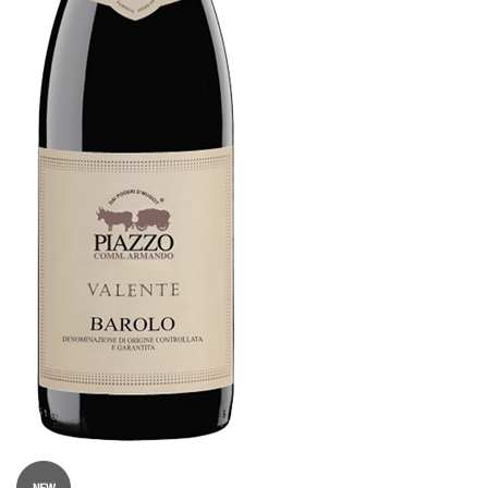
VINE MED AWARDS
VIS KURV (0,00 DKK)
PRISLISTE
GAVEKORT
VILKÅR
NYHED
NYHEDSBREV
SMAGEBAR
TILBUD
KONTAKT