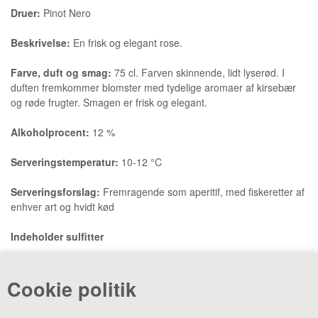
Druer:
Pinot Nero
Beskrivelse:
En frisk og elegant rose.
Farve, duft og smag:
75 cl. Farven skinnende, lidt lyserød. I
duften fremkommer blomster med tydelige aromaer af kirsebær
og røde frugter. Smagen er frisk og elegant.
Alkoholprocent:
12 %
Serveringstemperatur:
10-12 °C
Serveringsforslag:
Fremragende som aperitif, med fiskeretter af
enhver art og hvidt kød
Indeholder sulfitter
«-Tilbage
Anbefal
Vis uden moms
Cookie politik