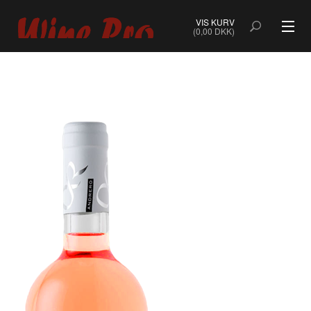
VIS KURV
(0,00 DKK)
ALLE VINE
BOBLER
ROSÉ
HVIDVIN
RØDVIN
DESSERTVIN & PORTVIN
NATURVIN & ORANGEVIN
ØKOLOGISK VIN