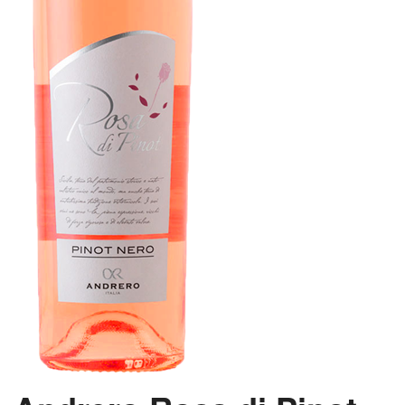
VINE MED AWARDS
VIS KURV (0,00 DKK)
PRISLISTE
GAVEKORT
VILKÅR
NYHED
NYHEDSBREV
SMAGEBAR
TILBUD
KONTAKT