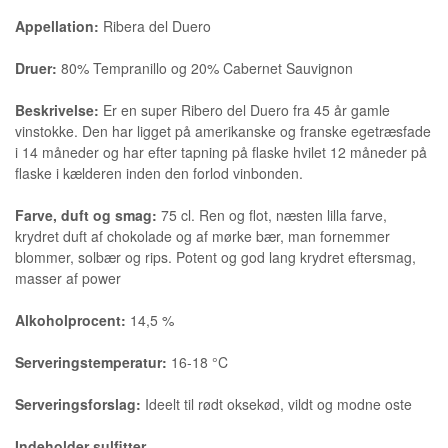
Appellation:
Ribera del Duero
Druer:
80% Tempranillo og 20% Cabernet Sauvignon
Beskrivelse:
Er en super Ribero del Duero fra 45 år gamle
vinstokke. Den har ligget på amerikanske og franske egetræsfade
i 14 måneder og har efter tapning på flaske hvilet 12 måneder på
flaske i kælderen inden den forlod vinbonden.
Farve, duft og smag:
75 cl. Ren og flot, næsten lilla farve,
krydret duft af chokolade og af mørke bær, man fornemmer
blommer, solbær og rips. Potent og god lang krydret eftersmag,
masser af power
Alkoholprocent:
14,5 %
Serveringstemperatur:
16-18 °C
Serveringsforslag:
Ideelt til rødt oksekød, vildt og modne oste
Indeholder sulfitter