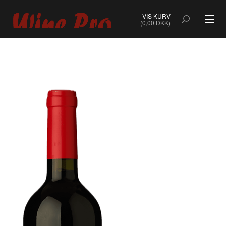
VIS KURV
(0,00 DKK)
ALLE VINE
BOBLER
ROSÉ
HVIDVIN
RØDVIN
DESSERTVIN & PORTVIN
NATURVIN & ORANGEVIN
ØKOLOGISK VIN