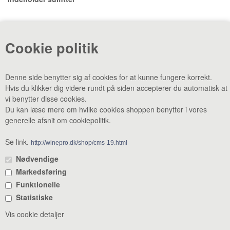
«-Tilbage
Anbefal
Vis uden moms
Cookie politik
Denne side benytter sig af cookies for at kunne fungere korrekt.
Hvis du klikker dig videre rundt på siden accepterer du automatisk at
vi benytter disse cookies.
Du kan læse mere om hvilke cookies shoppen benytter i vores
generelle afsnit om cookiepolitik.
CVR: 38969188 •
Lager & smagebar: Danstrupvej 27 F 3480
Fredensborg •
Administration: Danstrupvej 27 R 3480 Fredensborg •
Se link.
http://winepro.dk/shop/cms-19.html
+45 80 20 20 25
•
mail@winepro.dk
Nødvendige
Markedsføring
Åbningstider: Kontor & varelevering 8 - 16 • Smagebaren 14 - 16
Funktionelle
Statistiske
Vis cookie detaljer