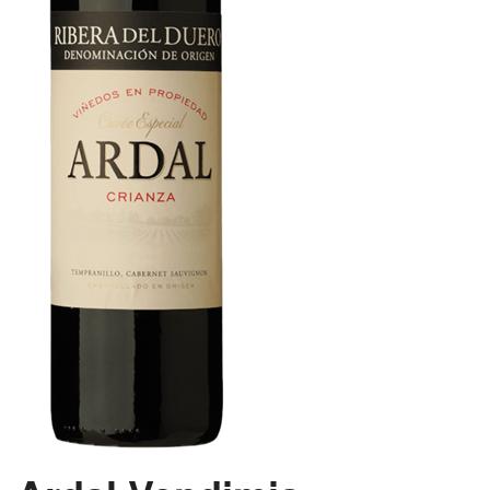
VINE MED AWARDS
VIS KURV (0,00 DKK)
PRISLISTE
GAVEKORT
VILKÅR
NYHED
NYHEDSBREV
SMAGEBAR
TILBUD
KONTAKT