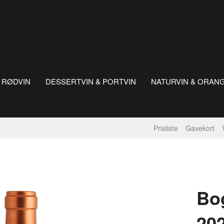
RØDVIN
DESSERTVIN & PORTVIN
NATURVIN & ORAN
Prisliste
Gavekort
Bog
202