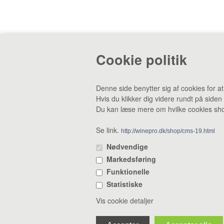
Cookie politik
CVR: 38969188 •
Lager & smagebar: Danstrupv
Denne side benytter sig af cookies for a
Hvis du klikker dig videre rundt på siden
Du kan læse mere om hvilke cookies shop
Se link.
http://winepro.dk/shop/cms-19.html
Nødvendige
Markedsføring
Funktionelle
Statistiske
Vis cookie detaljer