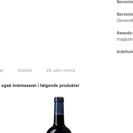
Serveri
Serveri
Generelt
Awards
magazine
Indehold
ge
Anbefal
Vis uden moms
 også interesseret i følgende produkter