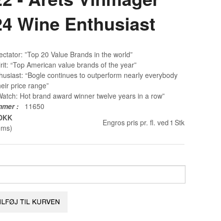
24 Wine Enthusiast
ctator: ”Top 20 Value Brands in the world”
rit: “Top American value brands of the year”
usiast: “Bogle continues to outperform nearly everybody
heir price range”
atch: Hot brand award winner twelve years in a row”
mmer
:
11650
 DKK
Engros pris pr. fl. ved
1
Stk
oms)