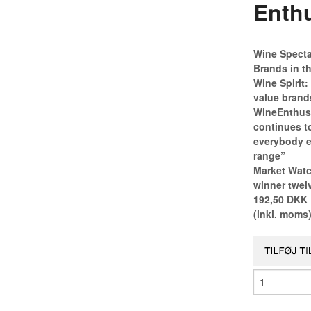
Enthu
Wine Specta
Brands in t
Wine Spirit
value brands
WineEnthusi
continues t
everybody el
range”
Market Watc
winner twelv
192,50 DKK
(inkl. moms