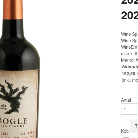
20
Wine Spe
Wine Spi
WineEnth
else in t
Market W
Varenu
192,50
(inkl. m
Antal
Køb