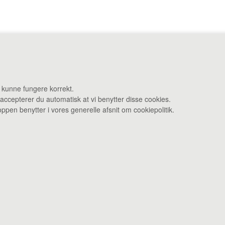
ej 27 F 3480 Fredensborg •
Administration: Danstrupvej 27 R 3480 F
t kunne fungere korrekt.
 accepterer du automatisk at vi benytter disse cookies.
Åbningstider: Kontor & varelevering 8 - 16 • Smagebaren 14 - 16
pen benytter i vores generelle afsnit om cookiepolitik.