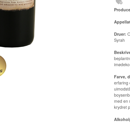
Produce
Appella
Druer:
O
Syrah
Beskriv
beplantn
imødek
Farve, 
erfaring
uimodstå
boysenbæ
med en s
krydret 
Alkohol