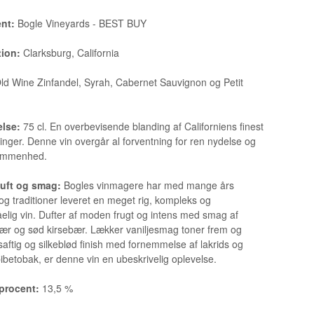
nt:
Bogle Vineyards - BEST BUY
tion:
Clarksburg, California
ld Wine Zinfandel, Syrah, Cabernet Sauvignon og Petit
else:
75 cl. En overbevisende blanding af Californiens finest
inger. Denne vin overgår al forventning for ren nydelse og
ommenhed.
duft og smag:
Bogles vinmagere har med mange års
 og traditioner leveret en meget rig, kompleks og
elig vin. Dufter af moden frugt og intens med smag af
r og sød kirsebær. Lækker vaniljesmag toner frem og
aftig og silkeblød finish med fornemmelse af lakrids og
pibetobak, er denne vin en ubeskrivelig oplevelse.
procent:
13,5 %