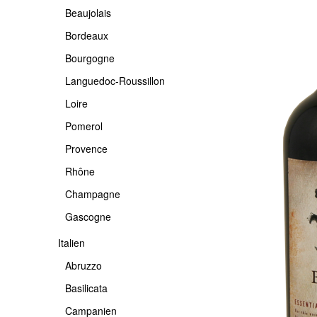
Beaujolais
-USA
PROVENCE
PIEMONTE
Bordeaux
RHÔNE
PUGLIA
Bourgogne
CHAMPAGNE
SARDINIEN
Languedoc-Roussillon
GASCOGNE
SICILIA
Loire
TOSCANA
Pomerol
TRENTINO
Provence
VENETO
Rhône
Champagne
ETNA
Gascogne
Italien
Abruzzo
Basilicata
Campanien