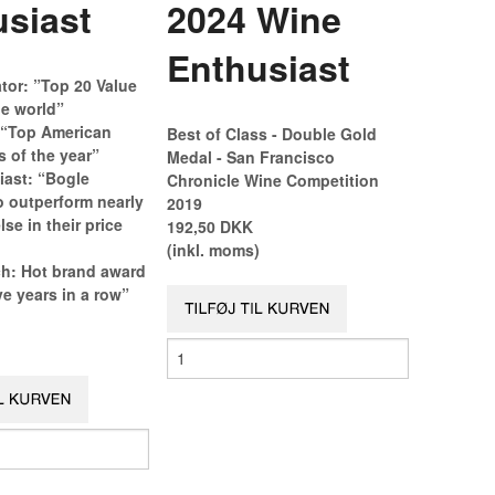
siast
2024 Wine
Enthusiast
tor: ”Top 20 Value
he world”
: “Top American
Best of Class - Double Gold
 of the year”
Medal - San Francisco
ast: “Bogle
Chronicle Wine Competition
o outperform nearly
2019
se in their price
192,50 DKK
(inkl. moms)
h: Hot brand award
e years in a row”
)