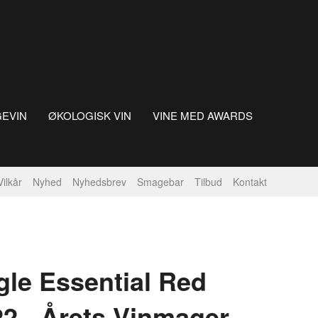
GEVIN
ØKOLOGISK VIN
VINE MED AWARDS
Vilkår
Nyhed
Nyhedsbrev
Smagebar
Tilbud
Kontakt
le Essential Red
2 - Årets Vinmager