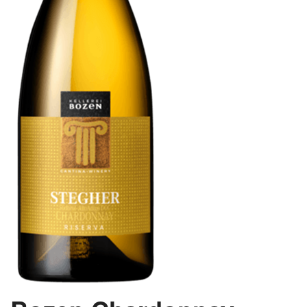
VINE MED AWARDS
VIS KURV (0,00 DKK)
PRISLISTE
GAVEKORT
VILKÅR
NYHED
NYHEDSBREV
SMAGEBAR
TILBUD
KONTAKT