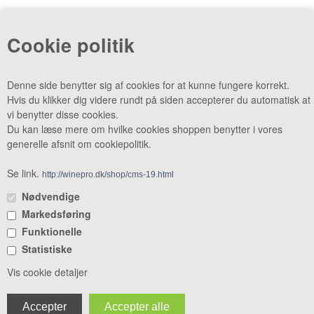
«-Tilbage
Anbefal
Vis uden moms
Cookie politik
Denne side benytter sig af cookies for at kunne fungere korrekt.
Hvis du klikker dig videre rundt på siden accepterer du automatisk at
vi benytter disse cookies.
Du kan læse mere om hvilke cookies shoppen benytter i vores
generelle afsnit om cookiepolitik.
CVR: 38969188 •
Lager & smagebar: Danstrupvej 27 F 3480
Fredensborg •
Administration: Danstrupvej 27 R 3480 Fredensborg •
Se link.
http://winepro.dk/shop/cms-19.html
+45 80 20 20 25
•
mail@winepro.dk
Nødvendige
Markedsføring
Åbningstider: Kontor & varelevering 8 - 16 • Smagebaren 14 - 16
Funktionelle
Statistiske
Vis cookie detaljer