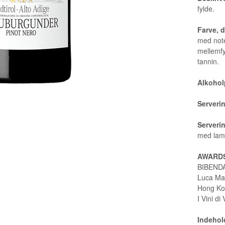
fylde.
Farve, 
med note
mellemfy
tannin.
Alkohol
Serveri
Serveri
med lam,
AWARD
BIBENDA 
Luca Mar
Hong Ko
I Vini di
Indehold