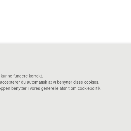
ej 27 F 3480 Fredensborg •
Administration: Danstrupvej 27 R 3480 F
t kunne fungere korrekt.
 accepterer du automatisk at vi benytter disse cookies.
Åbningstider: Kontor & varelevering 8 - 16 • Smagebaren 14 - 16
pen benytter i vores generelle afsnit om cookiepolitik.