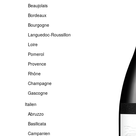
Beaujolais
-USA
PROVENCE
PIEMONTE
Bordeaux
RHÔNE
PUGLIA
Bourgogne
CHAMPAGNE
SARDINIEN
Languedoc-Roussillon
GASCOGNE
SICILIA
Loire
TOSCANA
Pomerol
TRENTINO
Provence
VENETO
Rhône
Champagne
ETNA
Gascogne
Italien
Abruzzo
Basilicata
Campanien