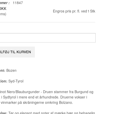
mmer
:
11847
 DKK
Engros pris pr. fl. ved
1
Stk
oms)
nt:
Bozen
tion:
Syd-Tyrol
inot Nero/Blauburgunder - Druen stammer fra Burgund og
t i Sydtyrol i mere end et århundrede. Druerne vokser i
 vinmarker på skråningerne omkring Bolzano.
else:
Tør og elegant med noter af mærke bær og behagelig