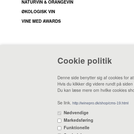
NATURVIN & ORANGEVIN
ØKOLOGISK VIN
VINE MED AWARDS
Cookie politik
CVR: 38969188 •
Lager & smagebar: Danstrupv
Denne side benytter sig af cookies for a
Hvis du klikker dig videre rundt på siden
Du kan læse mere om hvilke cookies shop
Se link.
http://winepro.dk/shop/cms-19.html
Nødvendige
Markedsføring
Funktionelle