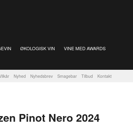
GEVIN
ØKOLOGISK VIN
VINE MED AWARDS
Vilkår
Nyhed
Nyhedsbrev
Smagebar
Tilbud
Kontakt
zen Pinot Nero 2024