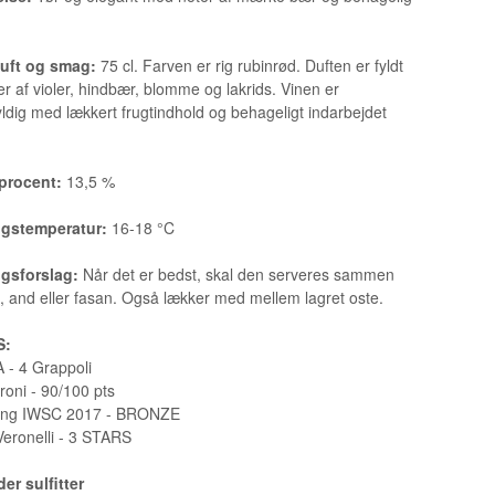
duft og smag:
75 cl. Farven er rig rubinrød. Duften er fyldt
r af violer, hindbær, blomme og lakrids. Vinen er
ldig med lækkert frugtindhold og behageligt indarbejdet
procent:
13,5 %
ngstemperatur:
16-18 °C
ngsforslag:
Når det er bedst, skal den serveres sammen
 and eller fasan. Også lækker med mellem lagret oste.
S:
- 4 Grappoli
oni - 90/100 pts
ng IWSC 2017 - BRONZE
 Veronelli - 3 STARS
er sulfitter