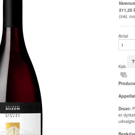
Varenu
211,25
(inkl. m
Antal
Køb
Produce
Appella
Druer:
P
er dyrke
udvalgte
Beskriv