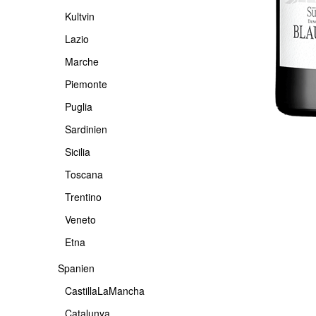
Kultvin
Lazio
Marche
Piemonte
Puglia
Sardinien
Sicilia
Toscana
Trentino
Veneto
Etna
Spanien
CastillaLaMancha
Catalunya