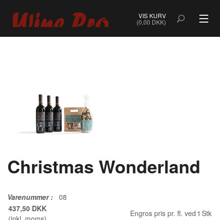
VIS KURV
(0,00 DKK)
ALLE VINE
BOBLER
ROSÉ
HVIDVIN
RØDVIN
Christmas Wonderland
DESSERTVIN & PORTVIN
NATURVIN & ORANGEVIN
Varenummer
:
08
437,50 DKK
Engros pris pr. fl. ved
1
Stk
ØKOLOGISK VIN
(inkl. moms)