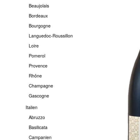
Beaujolais
-USA
PROVENCE
PIEMONTE
Bordeaux
RHÔNE
PUGLIA
Bourgogne
CHAMPAGNE
SARDINIEN
Languedoc-Roussillon
GASCOGNE
SICILIA
Loire
TOSCANA
Pomerol
TRENTINO
Provence
VENETO
Rhône
Champagne
ETNA
Gascogne
Italien
Abruzzo
Basilicata
Campanien