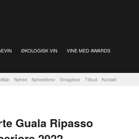
GEVIN
ØKOLOGISK VIN
VINE MED AWARDS
Vilkår
Nyhed
Nyhedsbrev
Smagebar
Tilbud
Kontakt
rte Guala Ripasso
periore 2022