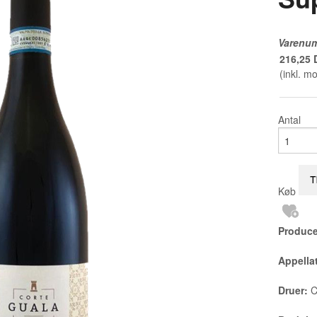
Varenu
216,25
(inkl. m
Antal
Køb
Produce
Appella
Druer:
C