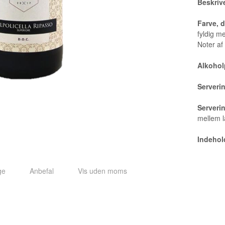
Beskriv
Farve, 
fyldig m
Noter af
Alkohol
Serveri
Serveri
mellem l
Indehold
ge
Anbefal
Vis uden moms