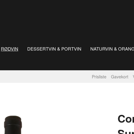
RØDVIN
DESSERTVIN & PORTVIN
NATURVIN & ORAN
Prisliste
Gavekort
Co
Su