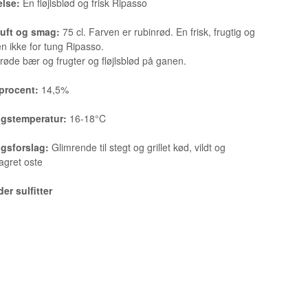
else:
En fløjlsblød og frisk Ripasso
duft og smag:
75 cl. Farven er rubinrød. En frisk, frugtig og
en ikke for tung Ripasso.
 røde bær og frugter og fløjlsblød på ganen.
procent:
14,5%
ngstemperatur:
16-18°C
ngsforslag:
Glimrende til stegt og grillet kød, vildt og
agret oste
er sulfitter