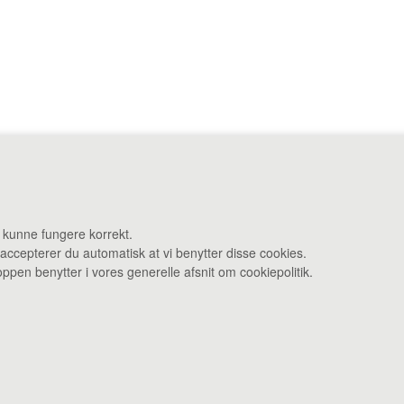
ej 27 F 3480 Fredensborg •
Administration: Danstrupvej 27 R 3480 F
t kunne fungere korrekt.
 accepterer du automatisk at vi benytter disse cookies.
Åbningstider: Kontor & varelevering 8 - 16 • Smagebaren 14 - 16
pen benytter i vores generelle afsnit om cookiepolitik.