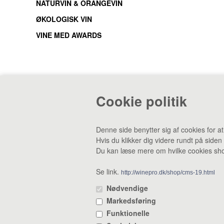
NATURVIN & ORANGEVIN
ØKOLOGISK VIN
VINE MED AWARDS
Cookie politik
CVR: 38969188 •
Lager & smagebar: Danstrupv
Denne side benytter sig af cookies for a
Hvis du klikker dig videre rundt på siden
Du kan læse mere om hvilke cookies shop
Se link.
http://winepro.dk/shop/cms-19.html
Nødvendige
Markedsføring
Funktionelle