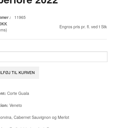
mmer
:
11965
 DKK
Engros pris pr. fl. ved
1
Stk
oms)
nt:
Corte Guala
tion:
Veneto
orvina, Cabernet Sauvignon og Merlot