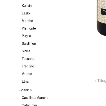
Kultvin
Lazio
Marche
Piemonte
Puglia
Sardinien
Sicilia
Toscana
Trentino
Veneto
«-Tilba
Etna
Spanien
CastillaLaMancha
Catalunya