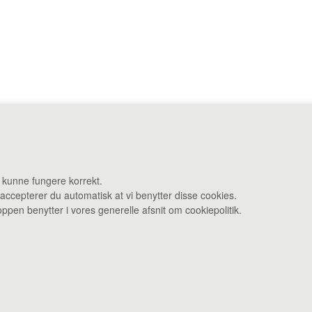
ej 27 F 3480 Fredensborg •
Administration: Danstrupvej 27 R 3480 F
t kunne fungere korrekt.
 accepterer du automatisk at vi benytter disse cookies.
Åbningstider: Kontor & varelevering 8 - 16 • Smagebaren 14 - 16
pen benytter i vores generelle afsnit om cookiepolitik.