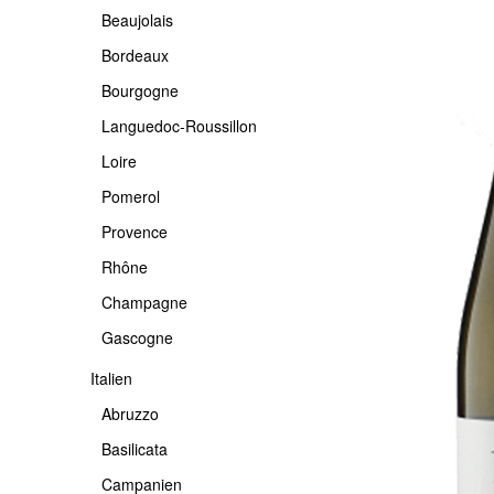
Beaujolais
-USA
PROVENCE
PIEMONTE
Bordeaux
RHÔNE
PUGLIA
Bourgogne
CHAMPAGNE
SARDINIEN
Languedoc-Roussillon
GASCOGNE
SICILIA
Loire
TOSCANA
Pomerol
TRENTINO
Provence
VENETO
Rhône
Champagne
ETNA
Gascogne
Italien
Abruzzo
Basilicata
Campanien