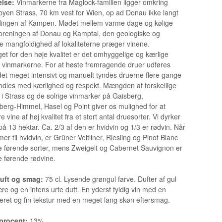
else:
Vinmarkerne fra Maglock-familien ligger omkring
byen Strass, 70 km vest for Wien, op ad Donau ikke langt
ingen af ​​Kampen. Mødet mellem varme dage og kølige
foreningen af ​​Donau og Kamptal, den geologiske og
ke mangfoldighed af lokaliteterne præger vinene.
et for den høje kvalitet er det omhyggelige og kærlige
i vinmarkerne. For at høste fremragende druer udføres
det meget intensivt og manuelt tyndes druerne flere gange
dles med kærlighed og respekt. Mængden af ​​forskellige
r i Strass og de solrige vinmarker på Gaisberg,
erg-Himmel, Hasel og Point giver os mulighed for at
 vine af høj kvalitet fra et stort antal druesorter. Vi dyrker
på 13 hektar. Ca. 2/3 af den er hvidvin og 1/3 er rødvin. Når
r til hvidvin, er Grüner Veltliner, Riesling og Pinot Blanc
e førende sorter, mens Zweigelt og Cabernet Sauvignon er
e førende rødvine.
duft og smag:
75 cl. Lysende grøngul farve. Dufter af gul
re og en intens urte duft. En yderst fyldig vin med en
eret og fin tekstur med en meget lang skøn eftersmag.
procent:
13%