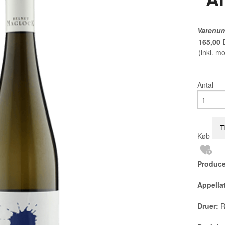
Varenu
165,00
(inkl. m
Antal
Køb
Produce
Appella
Druer:
R