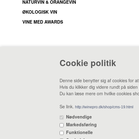
NATURVIN & ORANGEVIN
ØKOLOGISK VIN
VINE MED AWARDS
Cookie politik
CVR: 38969188 •
Lager & smagebar: Danstrupv
Denne side benytter sig af cookies for a
Hvis du klikker dig videre rundt på siden
Du kan læse mere om hvilke cookies shop
Se link.
http://winepro.dk/shop/cms-19.html
Nødvendige
Markedsføring
Funktionelle