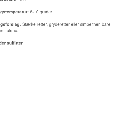
ngstemperatur:
8-10 grader
ngsforslag:
Stærke retter, gryderetter eller simpelthen bare
helt alene.
er sulfitter