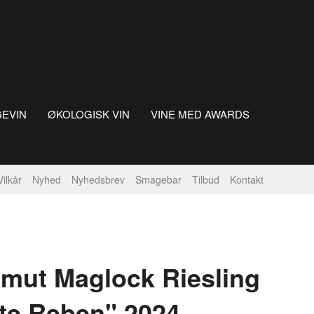
GEVIN
ØKOLOGISK VIN
VINE MED AWARDS
Vilkår
Nyhed
Nyhedsbrev
Smagebar
Tilbud
Kontakt
lmut Maglock Riesling
te Reben" 2024