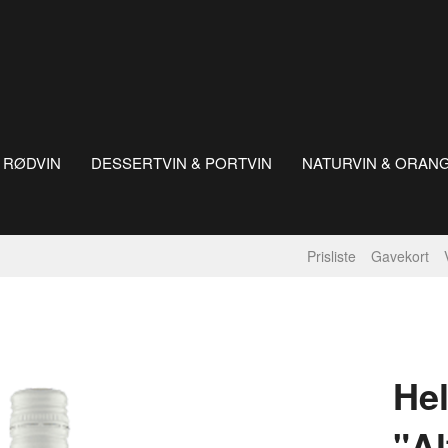
RØDVIN
DESSERTVIN & PORTVIN
NATURVIN & ORAN
Prisliste
Gavekort
He
"Al