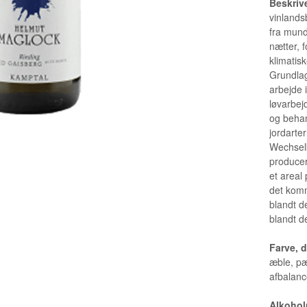
Beskriv
vinlands
fra mund
nætter, 
klimatis
Grundlag
arbejde 
løvarbej
og behan
jordarte
Wechselb
producere
et areal 
det komme
blandt d
blandt d
Farve, 
æble, pæ
afbalanc
Alkohol