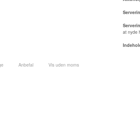
Serveri
Serveri
at nyde 
Indehold
ge
Anbefal
Vis uden moms