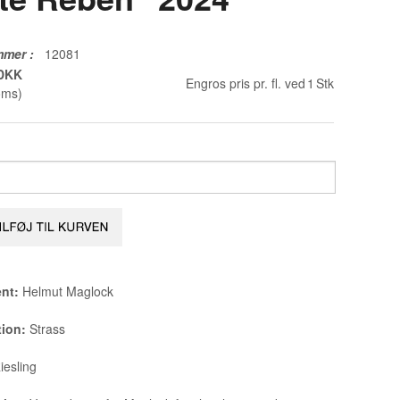
mmer
:
12081
 DKK
Engros pris pr. fl. ved
1
Stk
oms)
nt:
Helmut Maglock
tion:
Strass
iesling