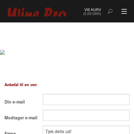
VIS KURV
(0,00 DKK)
ALLE VINE
BOBLER
ROSÉ
HVIDVIN
Anbefal til en ven
RØDVIN
Din e-mail
DESSERTVIN & PORTVIN
Modtager e-mail
NATURVIN & ORANGEVIN
ØKOLOGISK VIN
Emne