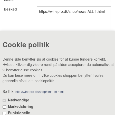
Besked
VINE MED AWARDS
VIS KURV (0,00 DKK)
PRISLISTE
GAVEKORT
Cookie politik
VILKÅR
NYHED
Denne side benytter sig af cookies for at kunne fungere korrekt.
Hvis du klikker dig videre rundt på siden accepterer du automatisk at
NYHEDSBREV
SMAGEBAR
vi benytter disse cookies.
Du kan læse mere om hvilke cookies shoppen benytter i vores
TILBUD
KONTAKT
generelle afsnit om cookiepolitik.
CVR: 38969188 •
Lager & smagebar: Danstrupvej 27 F 3480
Fredensborg •
Administration: Danstrupvej 27 R 3480 Fredensborg •
Se link.
http://winepro.dk/shop/cms-19.html
+45 80 20 20 25
•
mail@winepro.dk
Nødvendige
Markedsføring
Åbningstider: Kontor & varelevering 8 - 16 • Smagebaren 14 - 16
Funktionelle