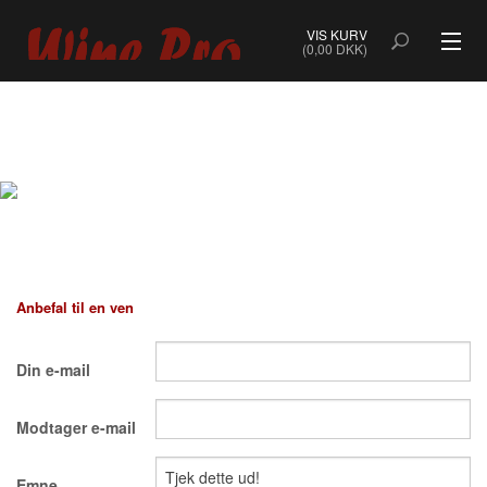
VIS KURV
(0,00 DKK)
ALLE VINE
BOBLER
ROSÉ
HVIDVIN
Anbefal til en ven
RØDVIN
Din e-mail
DESSERTVIN & PORTVIN
Modtager e-mail
NATURVIN & ORANGEVIN
ØKOLOGISK VIN
Emne