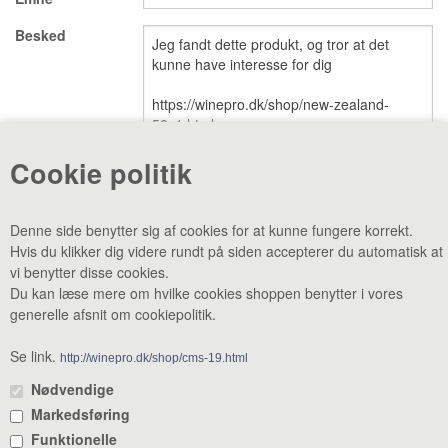
Besked
VINE MED AWARDS
VIS KURV (0,00 DKK)
PRISLISTE
GAVEKORT
Cookie politik
VILKÅR
NYHED
Denne side benytter sig af cookies for at kunne fungere korrekt.
Hvis du klikker dig videre rundt på siden accepterer du automatisk at
NYHEDSBREV
SMAGEBAR
vi benytter disse cookies.
Du kan læse mere om hvilke cookies shoppen benytter i vores
TILBUD
KONTAKT
generelle afsnit om cookiepolitik.
CVR: 38969188 •
Lager & smagebar: Danstrupvej 27 F 3480
Fredensborg •
Administration: Danstrupvej 27 R 3480 Fredensborg •
Se link.
http://winepro.dk/shop/cms-19.html
+45 80 20 20 25
•
mail@winepro.dk
Nødvendige
Markedsføring
Åbningstider: Kontor & varelevering 8 - 16 • Smagebaren 14 - 16
Funktionelle