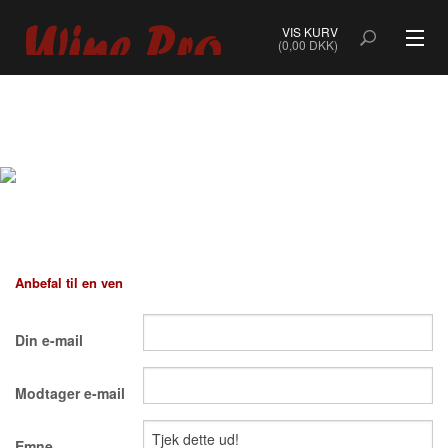
VIS KURV
(0,00 DKK)
ALLE VINE
BOBLER
ROSÉ
HVIDVIN
Anbefal til en ven
RØDVIN
Din e-mail
DESSERTVIN & PORTVIN
Modtager e-mail
NATURVIN & ORANGEVIN
ØKOLOGISK VIN
Emne