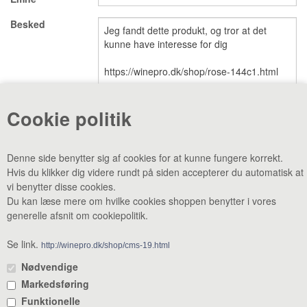
Besked
VINE MED AWARDS
VIS KURV (0,00 DKK)
PRISLISTE
GAVEKORT
Cookie politik
VILKÅR
NYHED
Denne side benytter sig af cookies for at kunne fungere korrekt.
Hvis du klikker dig videre rundt på siden accepterer du automatisk at
NYHEDSBREV
SMAGEBAR
vi benytter disse cookies.
Du kan læse mere om hvilke cookies shoppen benytter i vores
TILBUD
KONTAKT
generelle afsnit om cookiepolitik.
CVR: 38969188 •
Lager & smagebar: Danstrupvej 27 F 3480
Fredensborg •
Administration: Danstrupvej 27 R 3480 Fredensborg •
Se link.
http://winepro.dk/shop/cms-19.html
+45 80 20 20 25
•
mail@winepro.dk
Nødvendige
Markedsføring
Åbningstider: Kontor & varelevering 8 - 16 • Smagebaren 14 - 16
Funktionelle