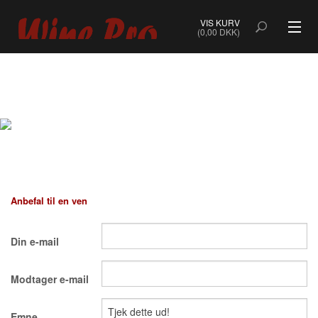
VIS KURV
(0,00 DKK)
ALLE VINE
BOBLER
ROSÉ
HVIDVIN
Anbefal til en ven
RØDVIN
Din e-mail
DESSERTVIN & PORTVIN
Modtager e-mail
NATURVIN & ORANGEVIN
ØKOLOGISK VIN
Emne