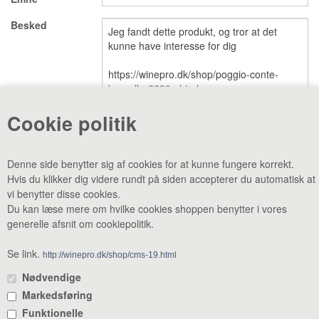
Besked
VINE MED AWARDS
VIS KURV (0,00 DKK)
PRISLISTE
GAVEKORT
Cookie politik
VILKÅR
NYHED
Denne side benytter sig af cookies for at kunne fungere korrekt.
Hvis du klikker dig videre rundt på siden accepterer du automatisk at
NYHEDSBREV
SMAGEBAR
vi benytter disse cookies.
Du kan læse mere om hvilke cookies shoppen benytter i vores
TILBUD
KONTAKT
generelle afsnit om cookiepolitik.
CVR: 38969188 •
Lager & smagebar: Danstrupvej 27 F 3480
Fredensborg •
Administration: Danstrupvej 27 R 3480 Fredensborg •
Se link.
http://winepro.dk/shop/cms-19.html
+45 80 20 20 25
•
mail@winepro.dk
Nødvendige
Markedsføring
Åbningstider: Kontor & varelevering 8 - 16 • Smagebaren 14 - 16
Funktionelle