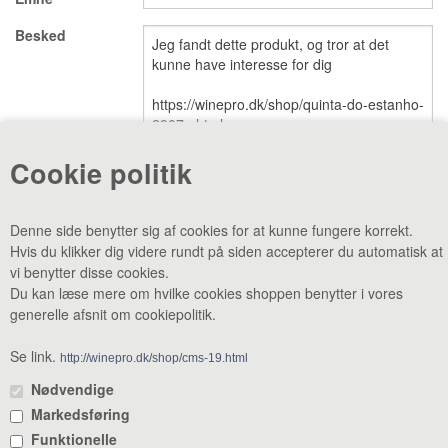
Besked
VINE MED AWARDS
VIS KURV (0,00 DKK)
PRISLISTE
GAVEKORT
Cookie politik
VILKÅR
NYHED
Denne side benytter sig af cookies for at kunne fungere korrekt.
Hvis du klikker dig videre rundt på siden accepterer du automatisk at
NYHEDSBREV
SMAGEBAR
vi benytter disse cookies.
Du kan læse mere om hvilke cookies shoppen benytter i vores
TILBUD
KONTAKT
generelle afsnit om cookiepolitik.
CVR: 38969188 •
Lager & smagebar: Danstrupvej 27 F 3480
Fredensborg •
Administration: Danstrupvej 27 R 3480 Fredensborg •
Se link.
http://winepro.dk/shop/cms-19.html
+45 80 20 20 25
•
mail@winepro.dk
Nødvendige
Markedsføring
Åbningstider: Kontor & varelevering 8 - 16 • Smagebaren 14 - 16
Funktionelle