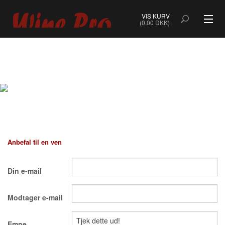
VIS KURV
(0,00 DKK)
ALLE VINE
BOBLER
ROSÉ
HVIDVIN
Anbefal til en ven
RØDVIN
Din e-mail
DESSERTVIN & PORTVIN
Modtager e-mail
NATURVIN & ORANGEVIN
ØKOLOGISK VIN
Emne